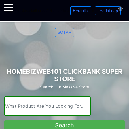
Herculist
LeadsLeap
Welcome. Just starting out? Sign up for »
»
»
Close
SOTAM
HOMEBIZWEB101 CLICKBANK SUPER
STORE
Search Our Massive Store