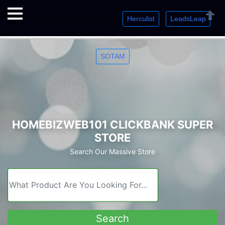
Herculist
LeadsLeap
Welcome. Just starting out? Sign up for »
»
»
Close
SOTAM
HOMEBIZWEB101 CLICKBANK SUPER
STORE
Search Our Massive Store